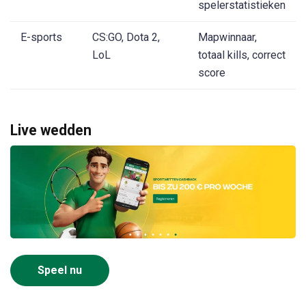
spelerstatistieken
E-sports
CS:GO, Dota 2,
Mapwinnaar,
LoL
totaal kills, correct
score
Live wedden
Speel nu