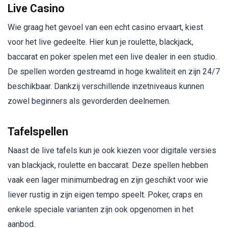
Live Casino
Wie graag het gevoel van een echt casino ervaart, kiest
voor het live gedeelte. Hier kun je roulette, blackjack,
baccarat en poker spelen met een live dealer in een studio.
De spellen worden gestreamd in hoge kwaliteit en zijn 24/7
beschikbaar. Dankzij verschillende inzetniveaus kunnen
zowel beginners als gevorderden deelnemen.
Tafelspellen
Naast de live tafels kun je ook kiezen voor digitale versies
van blackjack, roulette en baccarat. Deze spellen hebben
vaak een lager minimumbedrag en zijn geschikt voor wie
liever rustig in zijn eigen tempo speelt. Poker, craps en
enkele speciale varianten zijn ook opgenomen in het
aanbod.