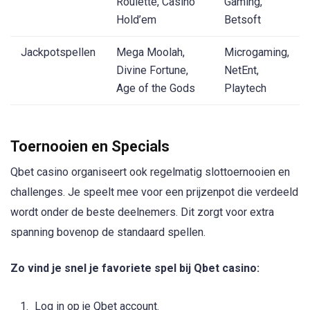
Roulette, Casino
Gaming,
Hold’em
Betsoft
Jackpotspellen
Mega Moolah,
Microgaming,
Divine Fortune,
NetEnt,
Age of the Gods
Playtech
Toernooien en Specials
Qbet casino organiseert ook regelmatig slottoernooien en
challenges. Je speelt mee voor een prijzenpot die verdeeld
wordt onder de beste deelnemers. Dit zorgt voor extra
spanning bovenop de standaard spellen.
Zo vind je snel je favoriete spel bij Qbet casino:
Log in op je Qbet account.