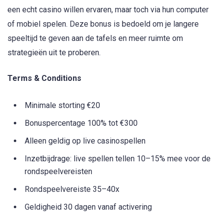
een echt casino willen ervaren, maar toch via hun computer
of mobiel spelen. Deze bonus is bedoeld om je langere
speeltijd te geven aan de tafels en meer ruimte om
strategieën uit te proberen.
Terms & Conditions
Minimale storting €20
Bonuspercentage 100% tot €300
Alleen geldig op live casinospellen
Inzetbijdrage: live spellen tellen 10–15% mee voor de
rondspeelvereisten
Rondspeelvereiste 35–40x
Geldigheid 30 dagen vanaf activering