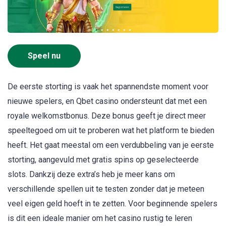
Speel nu
De eerste storting is vaak het spannendste moment voor
nieuwe spelers, en Qbet casino ondersteunt dat met een
royale welkomstbonus. Deze bonus geeft je direct meer
speeltegoed om uit te proberen wat het platform te bieden
heeft. Het gaat meestal om een verdubbeling van je eerste
storting, aangevuld met gratis spins op geselecteerde
slots. Dankzij deze extra’s heb je meer kans om
verschillende spellen uit te testen zonder dat je meteen
veel eigen geld hoeft in te zetten. Voor beginnende spelers
is dit een ideale manier om het casino rustig te leren