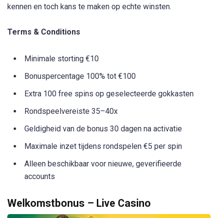
kennen en toch kans te maken op echte winsten.
Terms & Conditions
Minimale storting €10
Bonuspercentage 100% tot €100
Extra 100 free spins op geselecteerde gokkasten
Rondspeelvereiste 35–40x
Geldigheid van de bonus 30 dagen na activatie
Maximale inzet tijdens rondspelen €5 per spin
Alleen beschikbaar voor nieuwe, geverifieerde
accounts
Welkomstbonus – Live Casino