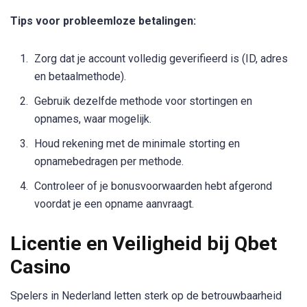
Tips voor probleemloze betalingen:
Zorg dat je account volledig geverifieerd is (ID, adres
en betaalmethode).
Gebruik dezelfde methode voor stortingen en
opnames, waar mogelijk.
Houd rekening met de minimale storting en
opnamebedragen per methode.
Controleer of je bonusvoorwaarden hebt afgerond
voordat je een opname aanvraagt.
Licentie en Veiligheid bij Qbet
Casino
Spelers in Nederland letten sterk op de betrouwbaarheid