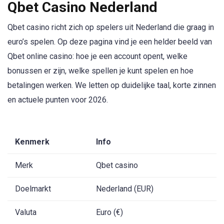
Qbet Casino Nederland
Qbet casino richt zich op spelers uit Nederland die graag in
euro’s spelen. Op deze pagina vind je een helder beeld van
Qbet online casino: hoe je een account opent, welke
bonussen er zijn, welke spellen je kunt spelen en hoe
betalingen werken. We letten op duidelijke taal, korte zinnen
en actuele punten voor 2026.
Kenmerk
Info
Merk
Qbet casino
Doelmarkt
Nederland (EUR)
Valuta
Euro (€)