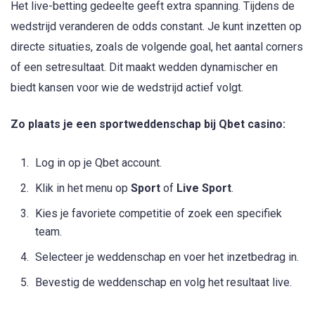
Het live-betting gedeelte geeft extra spanning. Tijdens de
wedstrijd veranderen de odds constant. Je kunt inzetten op
directe situaties, zoals de volgende goal, het aantal corners
of een setresultaat. Dit maakt wedden dynamischer en
biedt kansen voor wie de wedstrijd actief volgt.
Zo plaats je een sportweddenschap bij Qbet casino:
Log in op je Qbet account.
Klik in het menu op
Sport
of
Live Sport
.
Kies je favoriete competitie of zoek een specifiek
team.
Selecteer je weddenschap en voer het inzetbedrag in.
Bevestig de weddenschap en volg het resultaat live.