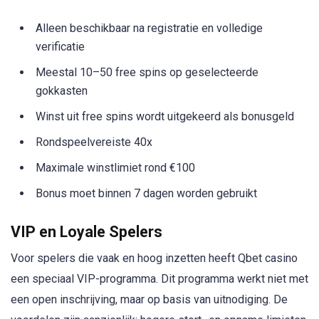
Alleen beschikbaar na registratie en volledige
verificatie
Meestal 10–50 free spins op geselecteerde
gokkasten
Winst uit free spins wordt uitgekeerd als bonusgeld
Rondspeelvereiste 40x
Maximale winstlimiet rond €100
Bonus moet binnen 7 dagen worden gebruikt
VIP en Loyale Spelers
Voor spelers die vaak en hoog inzetten heeft Qbet casino
een speciaal VIP-programma. Dit programma werkt niet met
een open inschrijving, maar op basis van uitnodiging. De