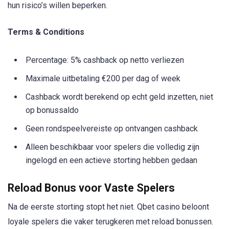
hun risico’s willen beperken.
Terms & Conditions
Percentage: 5% cashback op netto verliezen
Maximale uitbetaling €200 per dag of week
Cashback wordt berekend op echt geld inzetten, niet
op bonussaldo
Geen rondspeelvereiste op ontvangen cashback
Alleen beschikbaar voor spelers die volledig zijn
ingelogd en een actieve storting hebben gedaan
Reload Bonus voor Vaste Spelers
Na de eerste storting stopt het niet. Qbet casino beloont
loyale spelers die vaker terugkeren met reload bonussen.