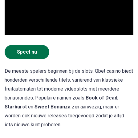
Speel nu
De meeste spelers beginnen bij de slots. Qbet casino biedt
honderden verschillende titels, variërend van klassieke
fruitautomaten tot moderne videoslots met meerdere
bonusrondes. Populaire namen zoals
Book of Dead
,
Starburst
en
Sweet Bonanza
zijn aanwezig, maar er
worden ook nieuwe releases toegevoegd zodat je altijd
iets nieuws kunt proberen.